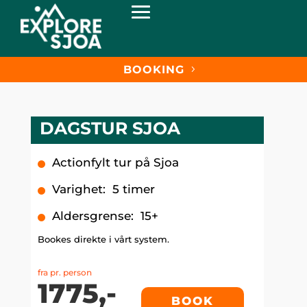
BOOKING
DAGSTUR SJOA
Actionfylt tur på Sjoa
Varighet
:
5 timer
Aldersgrense
:
15+
Bookes direkte i vårt system.
fra pr. person
1775,-
BOOK