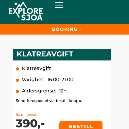
BOOKING
KLATREAVGIFT
Klatreavgift
Varighet
:
16.00-21.00
Aldersgrense
:
12+
Send forespørsel via bestill knapp.
fra pr. person
390,-
BESTILL