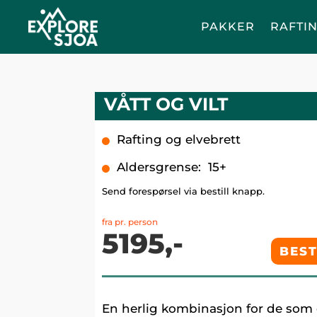
PAKKER
RAFTI
VÅTT OG VILT
Rafting og elvebrett
Aldersgrense
:
15+
Send forespørsel via bestill knapp.
fra pr. person
5195,-
BEST
En herlig kombinasjon for de som 