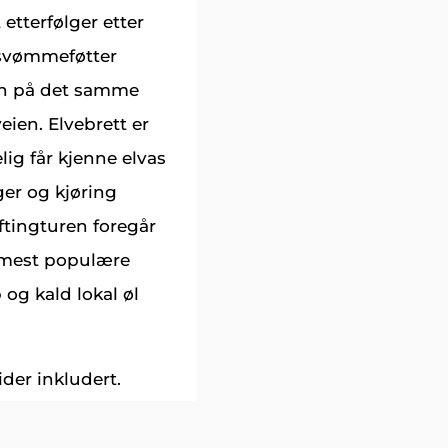
 etterfølger etter
 svømmeføtter
en på det samme
eien. Elvebrett er
lig får kjenne elvas
ger og kjøring
ftingturen foregår
r mest populære
 og kald lokal øl
der inkludert.